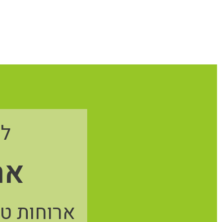
לד
אר
ארוחות טע