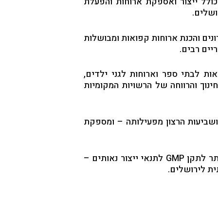
ולל ייצור ואספקת ארוחות והפעלת
ושלים.
נים והכנת ארוחות קפואות ומבושלות
יים רבים.
ות לבתי ספר וארוחות לגני ילדים,
ינוך והרווחה של הרשויות המקומיות
 ושביעות הרצון מפעילותה – ומספקת
החברה פועלת לפי התקנים המחמירים ביותר של איכות ובטיחות מזון, ובשנת 2017, הוענק לה ההיתר לתקן GMP לתנאי ייצור נאותים –
ת לירושלים.