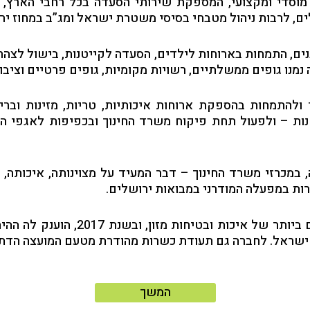
מוסדי ומקצועי, המספקת שירותי הסעדה בכל רחבי הארץ, כ
ם, לרבות ניהול מטבחי בסיסי משטרת ישראל ומג”ב במחוז יר
ים, התמחות בארוחות לילדים, הסעדה לקייטנות, בישול לצהרו
מנו גופים ממשלתיים, רשויות מקומיות, גופים פרטיים וציבור
התמחות בהספקת ארוחות איכותיות, טריות, מזינות ובריא
טנות – ולפעול תחת פיקוח משרד החינוך ובכפיפות לאגפי הח
 במכרזי משרד החינוך – דבר המעיד על מצוינותה, איכותה,
רות במפעלה המודרני במבואות ירושלים.
 ישראל.
לחברה גם תעודת כשרות מהודרת מטעם המועצה הדתי
המשך