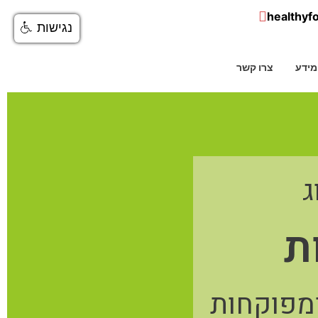
healthyf
נגישות
ומידע
צרו קשר
ג
ת
ומפוקחות