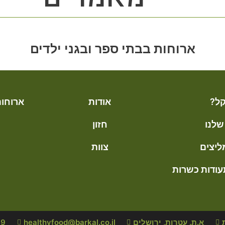
ארוחות בבתי ספר ובגני ילדים
ל?
אודות
ארוחות
שלנו
חזון
ליצים
צוות
עודות כשרות
א.ת. עטרות, ירושלים
healthyfood@barkal.co.il
19