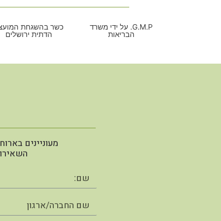
G.M.P. על ידי משרד
כשר בהשגחת המועצ
הבריאות​
הדתית ירושלים​
מעוניינים בארוח
השאירו 