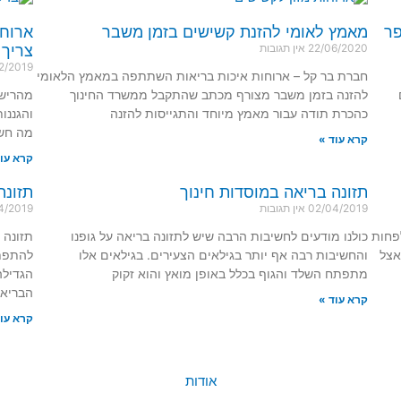
פר
מאמץ לאומי להזנת קשישים בזמן משבר
ארוחו
22/06/2020
אין תגובות
צריך 
2/2019
חברת בר קל – ארוחות איכות בריאות השתתפה במאמץ הלאומי
להזנה בזמן משבר מצורף מכתב שהתקבל ממשרד החינוך
מהרישו
כהכרת תודה עבור מאמץ מיוחד והתגייסות להזנה
והגננו
מה חש
קרא עוד »
קרא עוד
תזונה בריאה במוסדות חינוך
תזונה
02/04/2019
אין תגובות
4/2019
לפחות
כולנו מודעים לחשיבות הרבה שיש לתזונה בריאה על גופנו
תזונה 
אצל
והחשיבות רבה אף יותר בגילאים הצעירים. בגילאים אלו
להתפתח
מתפתח השלד והגוף בכלל באופן מואץ והוא זקוק
הגדילה
הבריאו
קרא עוד »
קרא עוד
אודות