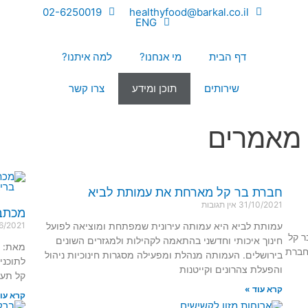
02-6250019
healthyfood@barkal.co.il
ENG
דף הבית
מי אנחנו?
למה איתנו?
שירותים
תוכן ומידע
צרו קשר
מאמרים
חברת בר קל מארחת את עמותת לביא
31/10/2021
אין תגובות
מכתב 
עמותת לביא היא עמותה עירונית שמפתחת ומוציאה לפועל
6/2021
ר קל
חינוך איכותי וחדשני בהתאמה לקהילות ולמגזרים השונים
מאת: מ
חברת
בירושלים. העמותה מנהלת ומפעילה מסגרות חינוכיות ניהול
לתוכני
והפעלת צהרונים וקייטנות
קל תעש
קרא עוד »
קרא עוד